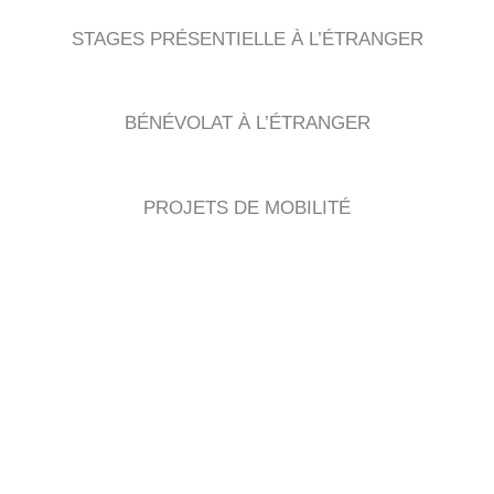
STAGES PRÉSENTIELLE À L’ÉTRANGER
BÉNÉVOLAT À L’ÉTRANGER
PROJETS DE MOBILITÉ
LE
MIX
PARFAIT
Une superbe expérience
professionnelle associée à une