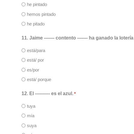
he pintado
hemos pintado
he pitado
11. Jaime ------- contento ------- ha ganado la lotería
está/para
está/ por
es/por
está/ porque
12. El ---------- es el azul.
*
tuya
mía
suya