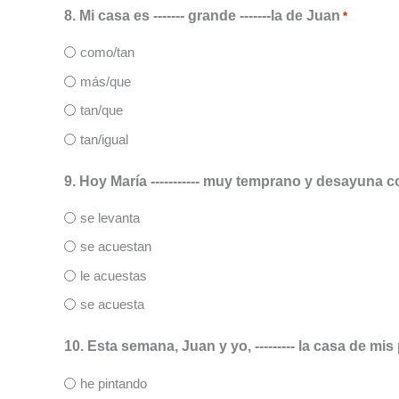
8. Mi casa es ------- grande -------la de Juan
*
como/tan
más/que
tan/que
tan/igual
9. Hoy María ----------- muy temprano y desayuna 
se levanta
se acuestan
le acuestas
se acuesta
10. Esta semana, Juan y yo, --------- la casa de mi
he pintando