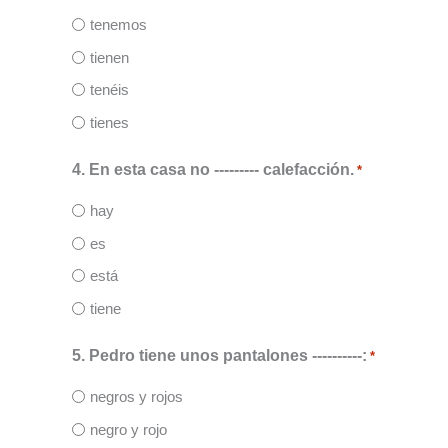
tenemos
tienen
tenéis
tienes
4. En esta casa no --------- calefacción.
*
hay
es
está
tiene
5. Pedro tiene unos pantalones ----------:
*
negros y rojos
negro y rojo