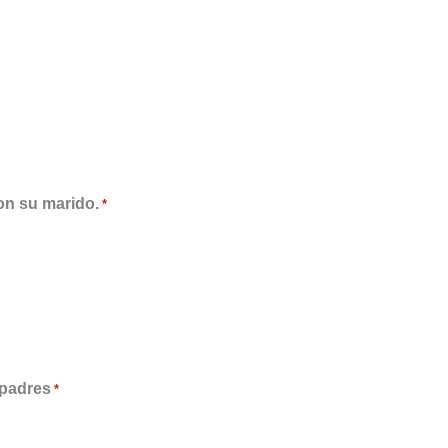
con su marido.
*
s padres
*