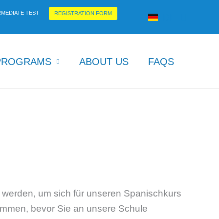
FR
RMEDIATE TEST
REGISTRATION FORM
DE
IT
PROGRAMS
ABOUT US
FAQS
t werden, um sich für unseren Spanischkurs
timmen, bevor Sie an unsere Schule