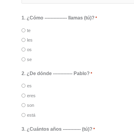
1. ¿Cómo --------------- llamas (tú)?
*
te
les
os
se
2. ¿De dónde ------------- Pablo?
*
es
eres
son
está
3. ¿Cuántos años ------------ (tú)?
*