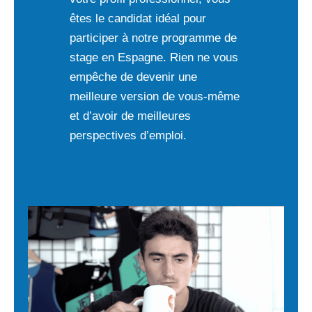
êtes le candidat idéal pour
participer à notre programme de
stage en Espagne. Rien ne vous
empêche de devenir une
meilleure version de vous-même
et d’avoir de meilleures
perspectives d’emploi.