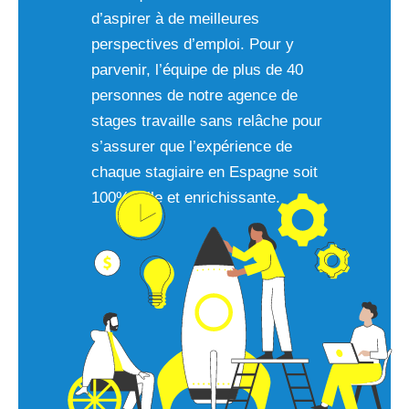
d’aspirer à de meilleures
perspectives d’emploi. Pour y
parvenir, l’équipe de plus de 40
personnes de notre agence de
stages travaille sans relâche pour
s’assurer que l’expérience de
chaque stagiaire en Espagne soit
100% utile et enrichissante.