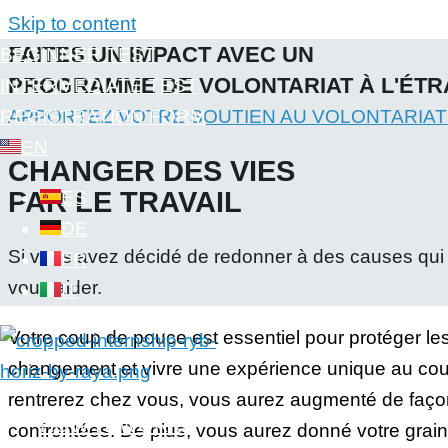
Skip to content
FAITES UN IMPACT AVEC UN
BEGINNER TEST
PROGRAMME DE VOLONTARIAT À L'ÉT
INTERMEDIATE TEST
REGISTRATION FORM
APPORTEZ VOTRE SOUTIEN AU VOLONTARIAT
EN
CHANGER DES VIES
PAR LE TRAVAIL
ES
DE
Si vous avez décidé de redonner à des causes qu
FR
vous aider.
IT
Votre coup de pouce est essentiel pour protéger les
changement et vivre une expérience unique au cou
rentrerez chez vous, vous aurez augmenté de façon
HOW IT WORKS
confrontées. De plus, vous aurez donné votre grain